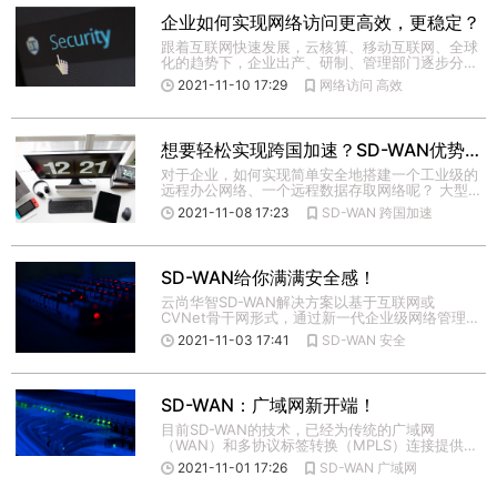
企业如何实现网络访问更高效，更稳定？
跟着互联网快速发展，云核算、移动互联网、全球
化的趋势下，企业出产、研制、管理部门逐步分
离，企业界越来越多的跨区 […]
2021-11-10 17:29
网络访问
高效
想要轻松实现跨国加速？SD-WAN优势明显
对于企业，如何实现简单安全地搭建一个工业级的
远程办公网络、一个远程数据存取网络呢？ 大型
的企业会选择使用MPL […]
2021-11-08 17:23
SD-WAN
跨国加速
SD-WAN给你满满安全感！
云尚华智SD-WAN解决方案以基于互联网或
CVNet骨干网形式，通过新一代企业级网络管理平
台，实现企业网络自主 […]
2021-11-03 17:41
SD-WAN
安全
SD-WAN：广域网新开端！
目前SD-WAN的技术，已经为传统的广域网
（WAN）和多协议标签转换（MPLS）连接提供了
新的安全选择。 随着 […]
2021-11-01 17:26
SD-WAN
广域网