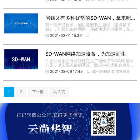
省钱又有多种优势的SD-WAN，拿来吧你！
有一项产品技术，能快速安装且省钱（重点是省
钱），能优化加速网络，还能快速异地组网，加密
传输数据又安全，你问是什 […]
2021-08-11 15:36
SD-WAN网络加速设备，为加速而生
许多公司正在寻求软件定义广域网(SD-WAN)解决
方案，以实现关键的互连。数据中心虚拟化有助于
减少硬件和成本， […]
2021-08-09 17:49
SD-WAN网络
加速设备
1
2
下一页
共 2 页