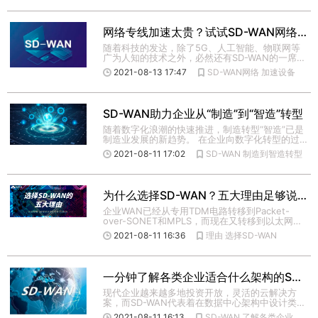
网络专线加速太贵？试试SD-WAN网络加速设备！
随着科技的发达，除了5G、人工智能、物联网等
广为人知的技术之外，必然还有SD-WAN的一席之
地。 SD-WAN […]
2021-08-13 17:47
SD-WAN网络
加速设备
SD-WAN助力企业从“制造”到“智造”转型
随着数字化浪潮的快速推进，制造转型“智造”已是
制造业发展的新趋势。 在企业向数字化转型的过
程中，SD-WAN以 […]
2021-08-11 17:02
SD-WAN
制造到智造转型
为什么选择SD-WAN？五大理由足够说服您
企业WAN已经从专用TDM电路转移到Packet-
over-SONET和MPLS，而现在又转移到以太网接
入服务 […]
2021-08-11 16:36
理由
选择SD-WAN
一分钟了解各类企业适合什么架构的SD-WAN！
现代企业越来越多地投资开放，灵活的云解决方
案，而SD-WAN代表着在数据中心架构中设计类似
优势的努力。SD-W […]
2021-08-11 16:13
SD-WAN
了解各类企业