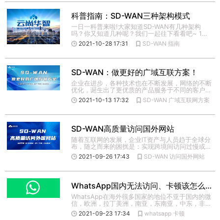
科普指南：SD-WAN三种架构模式
一日一科普来啦!大家知道SD-WAN有几种架构
吗？你又知道几种呢？我们一起往下看看吧~ 1、
纯本地模式（On- […]
2021-10-28 17:31
SD-WAN
指南
SD-WAN：做更好的广域互联方案！
企业在进步，各种技术也在不断发展，网络的不断
优化，诞生出了更优质的产品服务于不同的客户，
保证跨境用户、科研用户 […]
2021-10-13 17:32
SD-WAN
广域互联网方案
SD-WAN高质量访问国外网站
随着互联网的发展，企业IT资产与人员趋于全球分
布，随之而来的困扰是：实现跨境间访问过慢或者
是无法实现访问。 对 […]
2021-09-26 17:43
SD-WAN
访问国外网站
WhatsApp国内无法访问、卡顿该怎么解决?
WhatsApp在海外很多国家的地位不亚于国内的微
信，欧洲，拉丁美洲，南亚，东南亚，中东，非
洲，无不是如此，全 […]
2021-09-23 17:34
whatsapp
卡顿